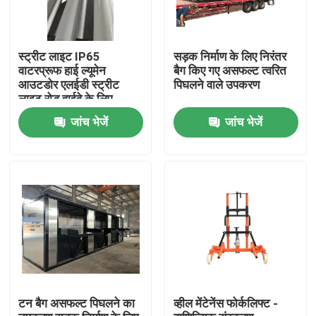
स्ट्रीट लाइट IP65
सड़क निर्माण के लिए निरंतर
वाटरप्रूफ हाई ल्यूमेन
बैग किए गए असफल्ट त्वरित
आउटडोर एलईडी स्ट्रीट
पिघलने वाले उपकरण
लाइट रोड हाईवे के लिए
जांच भेजें
जांच भेजें
होम
उत्पाद
टन बैग असफल्ट पिघलने का
व्हील मेंटेनेंस फोर्कलिफ्ट -
हमारे बारे में