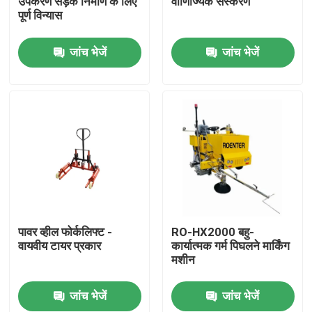
उपकरण सड़क निर्माण के लिए
वाणिज्यिक संस्करण
पूर्ण विन्यास
फैक्टरी यात्रा
जांच भेजें
जांच भेजें
गुणवत्ता नियंत्रण
हमसे संपर्क करें
समाचार
एक बोली का अनुरोध
पावर व्हील फोर्कलिफ्ट -
RO-HX2000 बहु-
वायवीय टायर प्रकार
कार्यात्मक गर्म पिघलने मार्किंग
मशीन
सड़क निर्माण सामग्री
जांच भेजें
जांच भेजें
सड़क परीक्षण उपकरण