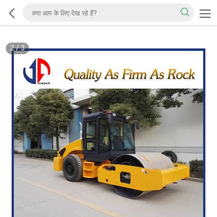
2
/
3