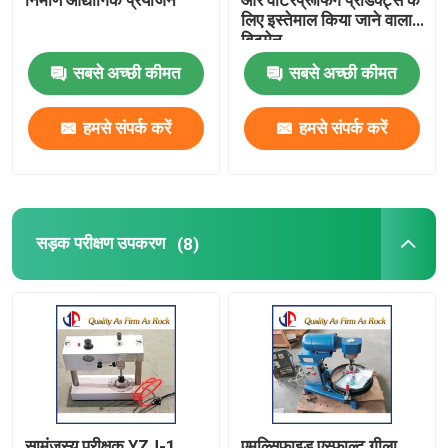
निर्माण औद्योगिक प्रयोजन
और वाटरप्रूफिंग प्रोडक्ट्स के
लिए इस्तेमाल किया जाने वाला
बिटुमेन
स्पेयर पार्ट्स
सबसे अच्छी कीमत
सबसे अच्छी कीमत
वाइब्रेटर आइस ब्रेकर
हमसे संपर्क करें
हमसे संपर्क करें
सड़क परीक्षण उपकरण
(8)
सामंजस्य परीक्षक YZJ-1
एमुल्सिफाइड एस्फाल्ट गीला